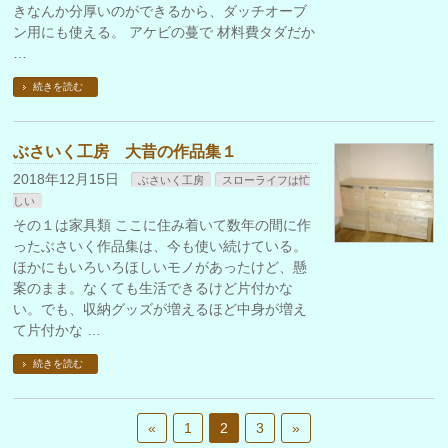
きなんか分厚いのができるから、ダッチオーブ
ン用にも使える。 アケビの蔓で 材料費タダだか
…
続きを読む
ぶさいく工房 大昔の作品集１
2018年12月15日
ぶさいく工房
スローライフは忙
しい
その１は家具類 ここに住み着いて数年の間に作
ったぶさいく作品集は、今も使い続けている。
ほかにもいろいろほしいモノがあったけど、懸
案のまま。なくても生活できるけど片付かな
い。でも、収納グッズが増えるほど中身が増え
て片付かな …
続きを読む
«
1
2
3
»