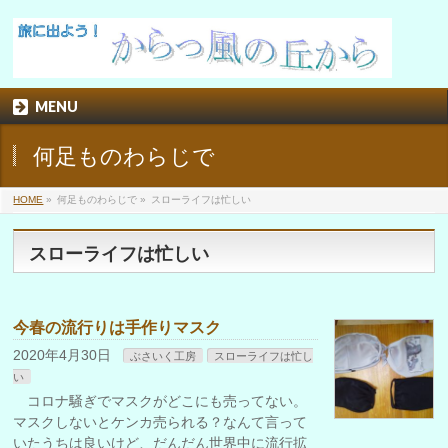
MENU
何足ものわらじで
HOME
»
何足ものわらじで »
スローライフは忙しい
スローライフは忙しい
今春の流行りは手作りマスク
2020年4月30日
ぶさいく工房
スローライフは忙し
い
コロナ騒ぎでマスクがどこにも売ってない。
マスクしないとケンカ売られる？なんて言って
いたうちは良いけど、だんだん世界中に流行拡