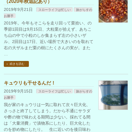
（2020年秋追記あり）
2019年9月21日
スローライフは忙しい
旅がらすの
お勝手
2019年。今年もそこらを走り回って栗拾い、の
季節1回目は9月15日、大粒栗が拾えず、あちこ
ち山の中で小粒のしか集まらず左の小さいザ
ル、2回目は17日、近い場所で大きいのを取れて
右の大ザルまだ栗の樹にたくさんの実が。また
…
続きを読む
キュウリも干せるんだ！
2019年9月15日
スローライフは忙しい
旅がらすの
お勝手
我が家のキュウリは一気に取れて次々巨大化、
さっさと終了してしまう。だから不通にサラダ
や酢の物で味わえる期間は少ない。採れてる間
は「大量消費」で漬物系にしたり、巨大化した
のを炒め物にしたり。 生に近いのを後日味わ