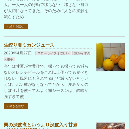
大。一人一人の行動で移らない、移さない努力
が大切になってきた。そのために人との接触を
減らすため …
続きを読む
生絞り夏ミカンジュース
2020年4月27日
スローライフは忙しい
旅がらすの
お勝手
今年は甘夏が大豊作で、採っても採っても減ら
ないオレンチピールをこれ以上作っても食べき
れないし風呂にも入れてるけど減らないそうい
えば、ポン酢がなくなってたから、夏みかんの
しぼり汁を使ってみよう前シーズンは、酸味が
強すぎて使 …
続きを読む
栗の渋皮煮というより渋皮入り甘煮