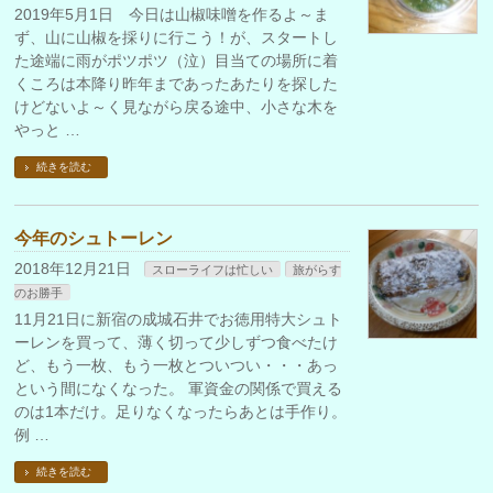
2019年5月1日 今日は山椒味噌を作るよ～ま
ず、山に山椒を採りに行こう！が、スタートし
た途端に雨がポツポツ（泣）目当ての場所に着
くころは本降り昨年まであったあたりを探した
けどないよ～く見ながら戻る途中、小さな木を
やっと …
続きを読む
今年のシュトーレン
2018年12月21日
スローライフは忙しい
旅がらす
のお勝手
11月21日に新宿の成城石井でお徳用特大シュト
ーレンを買って、薄く切って少しずつ食べたけ
ど、もう一枚、もう一枚とついつい・・・あっ
という間になくなった。 軍資金の関係で買える
のは1本だけ。足りなくなったらあとは手作り。
例 …
続きを読む