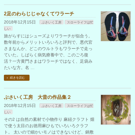
2足のわらじじゃなくてワラーチ
2018年12月15日
ぶさいく工房
スローライフは忙
しい
旅がらすにはシューズよりワラーチが似合う。
数年前からメリットいろいろと評判で、悪代官
さまなんか、どこのウルトラもワラーチで走っ
ていた。しばらく病気療養中で、このごろ復
活？一方黄門さまはワラーチではなく、足袋み
たいな方。名 …
続きを読む
ぶさいく工房 大昔の作品集２
2018年12月15日
ぶさいく工房
スローライフは忙
しい
その2 は自然の素材で小物作り 麻紐クラフト 畑
で使う太目のお徳用麻ひもでいろいろクラフ
ト。 太いので細かいモノはできないけど、鍋敷