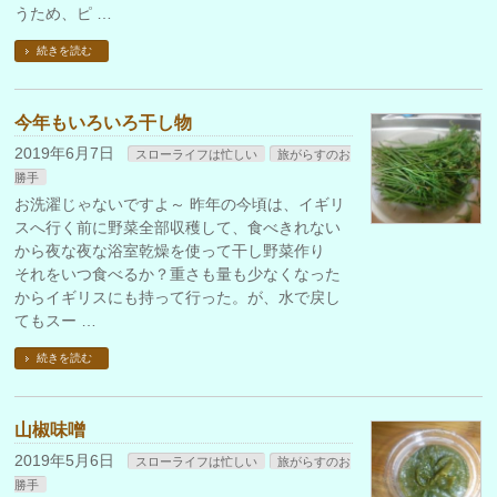
うため、ピ …
続きを読む
今年もいろいろ干し物
2019年6月7日
スローライフは忙しい
旅がらすのお
勝手
お洗濯じゃないですよ～ 昨年の今頃は、イギリ
スへ行く前に野菜全部収穫して、食べきれない
から夜な夜な浴室乾燥を使って干し野菜作り
それをいつ食べるか？重さも量も少なくなった
からイギリスにも持って行った。が、水で戻し
てもスー …
続きを読む
山椒味噌
2019年5月6日
スローライフは忙しい
旅がらすのお
勝手