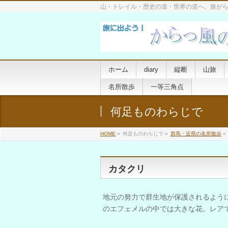
山・トレイル・歴史の道・世界の道へ。旅が
ホーム
diary
縦断
山旅
名所散歩
一等三角点
何足ものわらじで
HOME
»
何足ものわらじで »
群馬・近県の名所散歩
»
カタクリ
地元の努力で群生地が保護されるよう
のエフェメルの中では大きな花。レア