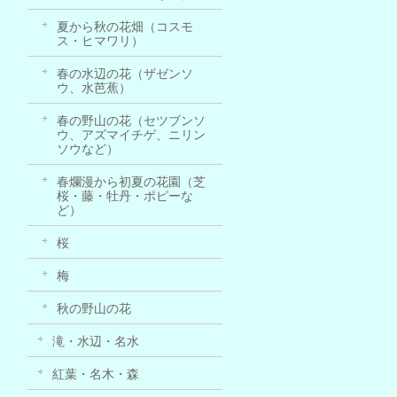
夏から秋の花畑（コスモ
ス・ヒマワリ）
春の水辺の花（ザゼンソ
ウ、水芭蕉）
春の野山の花（セツブンソ
ウ、アズマイチゲ、ニリン
ソウなど）
春爛漫から初夏の花園（芝
桜・藤・牡丹・ポピーな
ど）
桜
梅
秋の野山の花
滝・水辺・名水
紅葉・名木・森