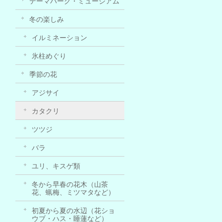
テーマパーク・ミュージアム
冬の楽しみ
イルミネーション
氷柱めぐり
季節の花
アジサイ
カタクリ
ツツジ
バラ
ユリ、キスゲ類
冬から早春の花木（山茶
花、蝋梅、ミツマタなど）
初夏から夏の水辺（花ショ
ウブ・ハス・睡蓮など）