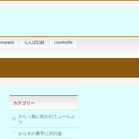
maranic
らんぽ記録
countrylife
カテゴリー
からっ風に吹かれてぶーらぶ
ら
からすの勝手に川の道