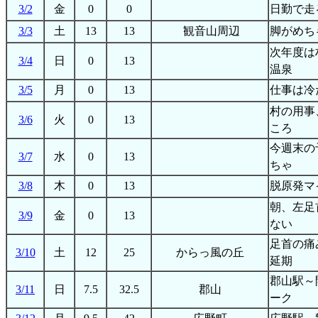
3/2
金
0
0
日勤で走
3/3
土
13
13
観音山周辺
脚がめち
次年度は
3/4
日
0
13
温泉
3/5
月
0
13
仕事は冷
村の用事
3/6
火
0
13
ころ
今週末の
3/7
水
0
13
ちゃ
3/8
木
0
13
脱原発マ
朝、左足
3/9
金
0
13
ない
足首の痛
3/10
土
12
25
からっ風の丘
延期
郡山駅～
3/11
日
7.5
32.5
郡山
ーク