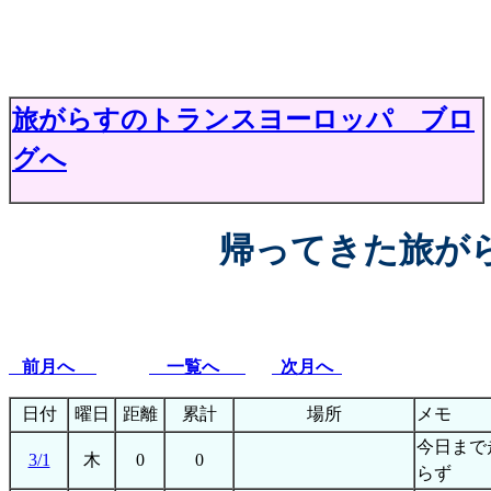
旅がらすのトランスヨーロッパ ブロ
グへ
帰ってきた旅がらす
２０１２年
前月へ
一覧へ
次月へ
日付
曜日
距離
累計
場所
メモ
今日まで
3/1
木
0
0
らず