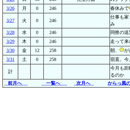
3/26
月
0
246
春休みで
仕事も家
3/27
火
0
246
み
3/28
水
0
246
同僚の送
3/29
木
0
246
走って来
3/30
金
12
258
朝、
が
3/31
土
0
258
宿直。今
今月も距
計
るのか
前月へ
一覧へ
次月へ
からっ風