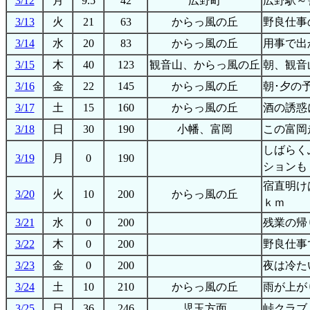
3/12
月
9.5
42
広野町
広野駅～
3/13
火
21
63
からっ風の丘
野良仕事
3/14
水
20
83
からっ風の丘
用事で出
3/15
木
40
123
観音山、からっ風の丘
朝、観音山
3/16
金
22
145
からっ風の丘
朝･夕の
3/17
土
15
160
からっ風の丘
酒の誘惑
3/18
日
30
190
小幡、富岡
この富岡
しばらく
3/19
月
0
190
ションも
宿直明け
3/20
火
10
200
からっ風の丘
ｋｍ
3/21
水
0
200
残業の帰
3/22
木
0
200
野良仕事
3/23
金
0
200
夜は冷た
3/24
土
10
210
からっ風の丘
雨が上が
3/25
日
36
246
児玉方面
峠クラブ