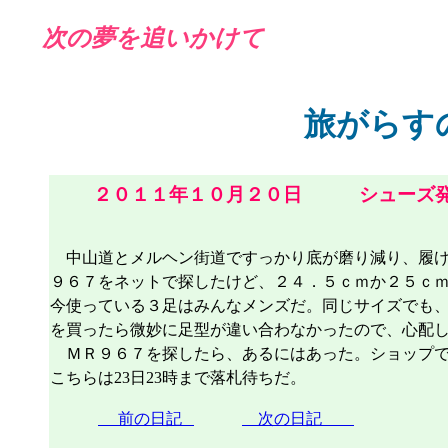
次の夢を追いかけて
旅がらす
２０１１年１０月２０日 シューズ発
中山道とメルヘン街道ですっかり底が磨り減り、履け
９６７をネットで探したけど、２４．５ｃｍか２５ｃ
今使っている３足はみんなメンズだ。同じサイズでも
を買ったら微妙に足型が違い合わなかったので、心配
ＭＲ９６７を探したら、あるにはあった。ショップで1
こちらは23日23時まで落札待ちだ。
前の日記
次の日記