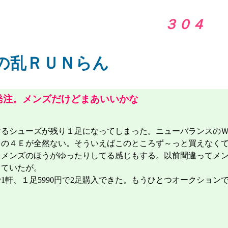
３０４
の乱ＲＵＮらん
注。メンズだけどまあいいかな
るシューズが残り１足になってしまった。ニューバランスの
ｍの４Ｅが全然ない。そういえばこのところず～っと買えなく
、メンズのほうがゆったりしてる感じもする。以前間違ってメ
していたが。
軒、１足5990円で2足購入できた。もうひとつオークション